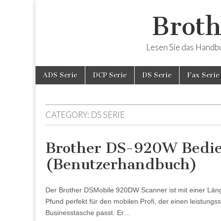
Broth
Lesen Sie das Handbuc
Skip
Main
ADS Serie
DCP Serie
DS Serie
Fax Serie
to
menu
content
CATEGORY:
DS SERIE
Brother DS-920W Bedie
(Benutzerhandbuch)
Der Brother DSMobile 920DW Scanner ist mit einer Län
Pfund perfekt für den mobilen Profi, der einen leistungs
Businesstasche passt. Er…